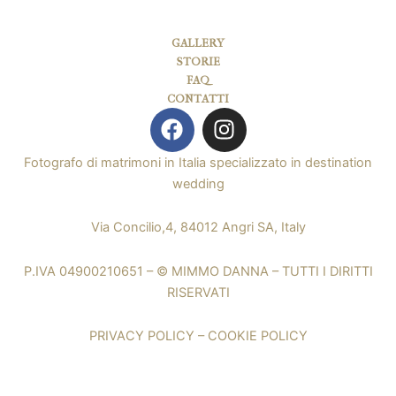
GALLERY
STORIE
FAQ
CONTATTI
F
I
a
n
c
s
Fotografo di matrimoni in Italia specializzato in destination
e
t
wedding
b
a
o
g
Via Concilio,4, 84012 Angri SA, Italy
o
r
k
a
P.IVA 04900210651 – © MIMMO DANNA –
TUTTI I DIRITTI
m
RISERVATI
PRIVACY POLICY
–
COOKIE POLICY