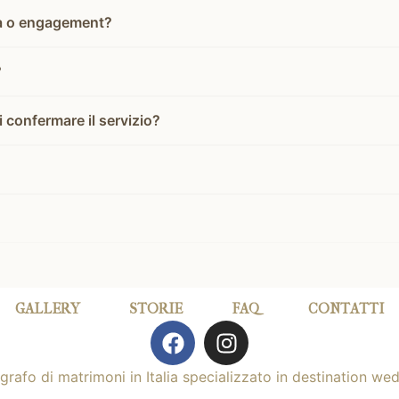
pia o engagement?
?
i confermare il servizio?
GALLERY
STORIE
FAQ
CONTATTI
F
I
a
n
c
s
grafo di matrimoni in Italia specializzato in destination we
e
t