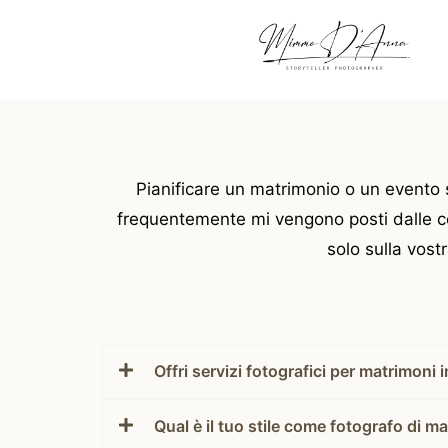
Vai
al
contenuto
Pianificare un matrimonio o un evento 
frequentemente mi vengono posti dalle cop
solo sulla vost
Offri servizi fotografici per matrimoni in
Qual è il tuo stile come fotografo di m